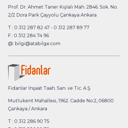
Prof. Dr. Ahmet Taner Kışlalı Mah. 2846. Sok. No.
2/2 Dora Park Çayyolu Çankaya Ankara
T :
0 312 287 82 47
-
0 312 287 89 77
F : 0 312 284 74 96
@:
bilgi@atabilge.com
Fidanlar İnşaat Taah. San. ve Tic. A.Ş.
Mutlukent Mahallesi, 1962. Cadde No:2, 06800
Çankaya / Ankara
T :
0 312 286 90 75