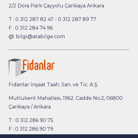
2/2 Dora Park Çayyolu Çankaya Ankara
T :
0 312 287 82 47
-
0 312 287 89 77
F : 0 312 284 74 96
@:
bilgi@atabilge.com
Fidanlar İnşaat Taah. San. ve Tic. A.Ş.
Mutlukent Mahallesi, 1962. Cadde No:2, 06800
Çankaya / Ankara
T :
0 312 286 90 75
F : 0 312 286 90 79
@:
fidanlar@fidanlarinsaat.com